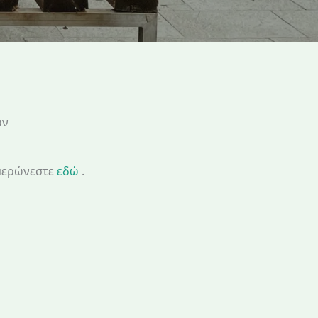
ών
ημερώνεστε
εδώ
.