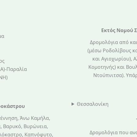
Εκτός Νομού 
μα
Δρομολόγια από κα
(μέσω Ροδολίβους κα
και Αγιοχωρίου), 
ος
Κομοτηνής) και Βου
Α)-Παραλία
Ντούπνιτσα). Υπάρ
ΝΗ)
Θεσσαλονίκη
ροκάστρου
γέννηση, Άνω Καμήλα,
, Βαρυκό, Βυρώνεια,
Δρομολόγια που αν
αλόκαστρο, Καπνόφυτο,