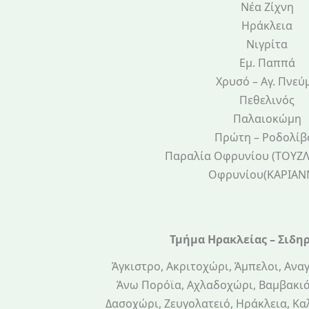
Νέα Ζίχνη
Ηράκλεια
Νιγρίτα
Εμ. Παππά
Χρυσό – Αγ. Πνεύ
Πεθελινός
Παλαιοκώμη
Πρώτη – Ροδολίβ
Παραλία Οφρυνίου (ΤΟΥΖΛ
Οφρυνίου(ΚΑΡΙΑΝ
Τμήμα Ηρακλείας – Σιδη
Άγκιστρο, Ακριτοχώρι, Άμπελοι, Ανα
Άνω Πορόϊα, Αχλαδοχώρι, Βαμβακιά
Δασοχώρι, Ζευγολατειό, Ηράκλεια, Κ