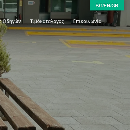
BG/EN/GR
ς Οδηγών
Τιμόκαταλογος
Επικοινωνία