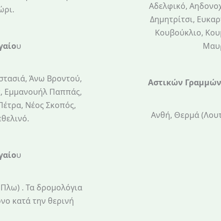
Αδελφικό, Αηδονοχ
ώρι.
Δημητρίτσι, Ευκαρ
Κουβούκλιο, Κουμ
Μαυρ
γαίο
υ
αστασιά, Άνω Βροντού,
Αστικών Γραμμών
ς, Εμμανουήλ Παππάς,
Πέτρα, Νέος Σκοπός,
Ανθή, Θερμά (Λουτ
εθελινό.
γαίο
υ
 Πλω) . Τα δρομολόγια
όνο κατά την θερινή