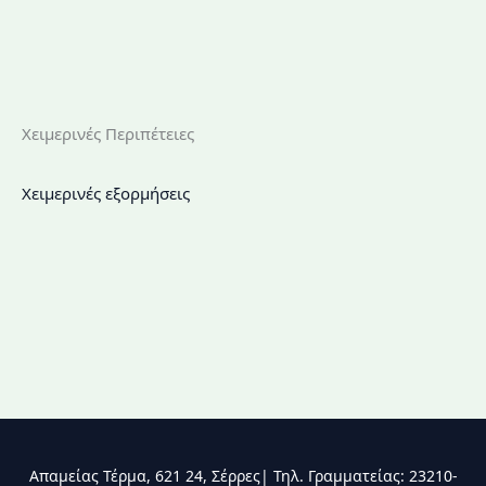
Χειμερινές Περιπέτειες
Χειμερινές εξορμήσεις
Απαμείας Τέρμα, 621 24, Σέρρες| Τηλ. Γραμματείας: 23210-