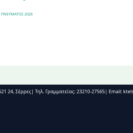
 ΠΝΕΥΜΑΤΟΣ 2026
21 24, Σέρρες| Τηλ. Γραμματείας: 23210-27565| Email: kte