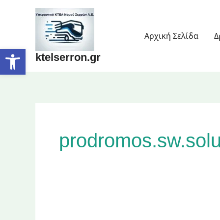
Skip
to
content
Αρχική Σελίδα
Δ
Open toolbar
ktelserron.gr
prodromos.sw.sol